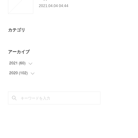
2021.04.04 04:44
カテゴリ
アーカイブ
2021
(
60
)
2020
(
102
(
12
)
)
(
21
)
(
15
)
(
12
)
(
15
)
(
15
)
(
21
)
(
51
)