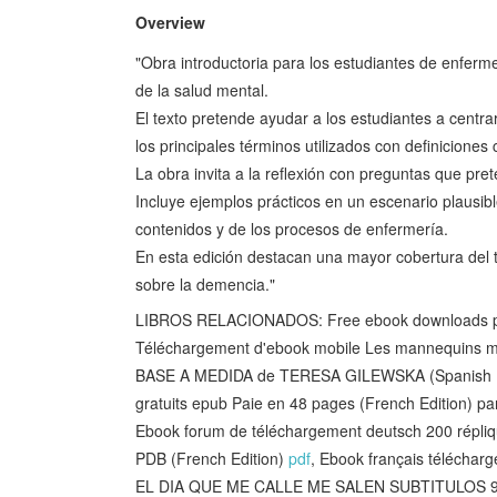
Overview
"Obra introductoria para los estudiantes de enferm
de la salud mental.
El texto pretende ayudar a los estudiantes a centra
los principales términos utilizados con definiciones
La obra invita a la reflexión con preguntas que pre
Incluye ejemplos prácticos en un escenario plausib
contenidos y de los procesos de enfermería.
En esta edición destacan una mayor cobertura del 
sobre la demencia."
LIBROS RELACIONADOS: Free ebook downloads pdf 
Téléchargement d'ebook mobile Les mannequins m
BASE A MEDIDA de TERESA GILEWSKA (Spanish E
gratuits epub Paie en 48 pages (French Edition) 
Ebook forum de téléchargement deutsch 200 réplique
PDB (French Edition)
pdf
, Ebook français télécha
EL DIA QUE ME CALLE ME SALEN SUBTITULOS 9