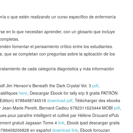
ería o que estén realizando un curso específico de enfermería
rse en lo que necesitan aprender, con un glosario que incluye
 completas.
tenden fomentar el pensamiento crítico entre los estudiantes.
le, que se completan con preguntas sobre la aplicación de los
tratamiento de cada categoría diagnóstica y más información
Jim Henson's Beneath the Dark Crystal Vol. 3
pdf
,
aléfiques
here
, Descargar Ebook for tally erp 9 gratis PATRÓN
dition) 9788498746518
download pdf
, Télécharger des ebooks
par Jean-Marie Peretti, Bernard Cadiou 9782311623444 MOBI
pdf
,
s pour paraître intelligent et cultivé par Hélène Drouard ePub
rgement gratuit Jagaaan Tome 4
link
, Ebook ipad descargar gratis
788408206828 en español
download link
, Ebook forouzan