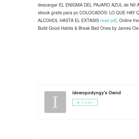
descargar EL ENIGMA DEL PAJARO AZUL de NII
ebook gratis para pc COLOCADOS: LO QUE HA
ALCOHOL HASTA EL EXTASIS
read pdf
, Online f
Build Good Habits & Break Bad Ones by James Cl
idewopodyngy's Ownd
フォロー