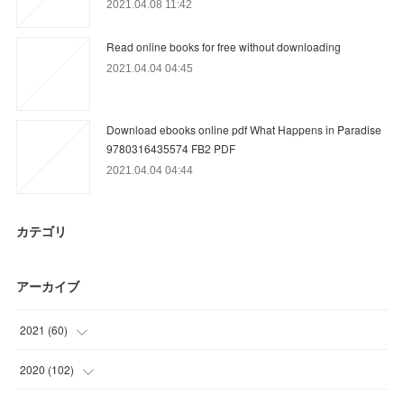
2021.04.08 11:42
Read online books for free without downloading
2021.04.04 04:45
Download ebooks online pdf What Happens in Paradise
9780316435574 FB2 PDF
2021.04.04 04:44
カテゴリ
アーカイブ
2021
(
60
)
(
12
)
2020
(
102
)