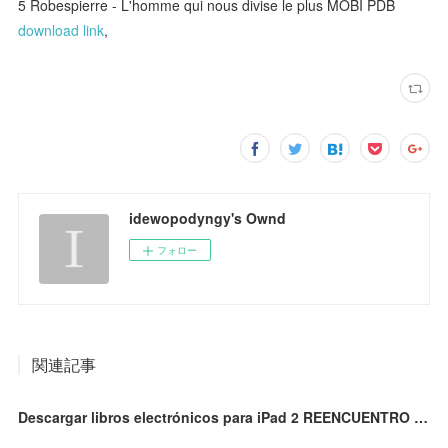
5 Robespierre - L'homme qui nous divise le plus MOBI PDB
download link
,
idewopodyngy's Ownd
フォロー
関連記事
Descargar libros electrónicos para iPad 2 REENCUENTRO 9788483835555 CHM iBook de FRED UHLMAN