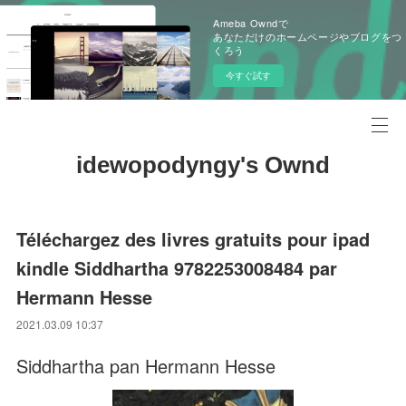
Ameba Owndで
あなただけのホームページやブログをつ
くろう
今すぐ試す
idewopodyngy's Ownd
Téléchargez des livres gratuits pour ipad
kindle Siddhartha 9782253008484 par
Hermann Hesse
2021.03.09 10:37
Siddhartha pan Hermann Hesse