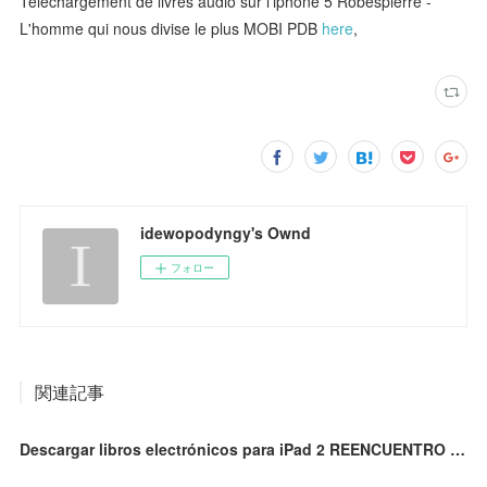
Téléchargement de livres audio sur l'iphone 5 Robespierre -
L'homme qui nous divise le plus MOBI PDB
here
,
idewopodyngy's Ownd
フォロー
関連記事
Descargar libros electrónicos para iPad 2 REENCUENTRO 9788483835555 CHM iBook de FRED UHLMAN