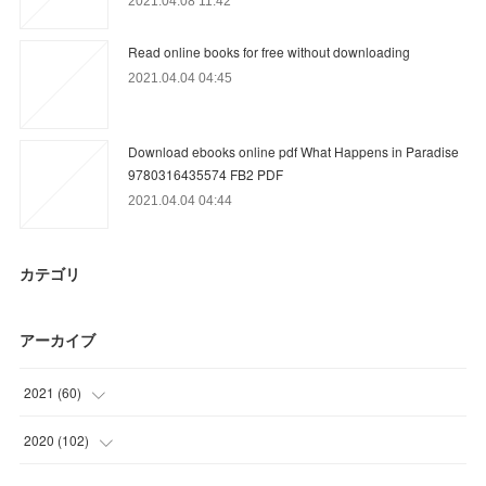
2021.04.08 11:42
Read online books for free without downloading
2021.04.04 04:45
Download ebooks online pdf What Happens in Paradise
9780316435574 FB2 PDF
2021.04.04 04:44
カテゴリ
アーカイブ
2021
(
60
)
(
12
)
2020
(
102
)
(
21
)